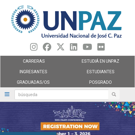
Pasar
al
contenido
principal
CARRERAS
ESTUDIÁ EN UNPAZ
INGRESANTES
ESTUDIANTES
GRADUADAS/OS
POSGRADO
búsqueda
búsqueda