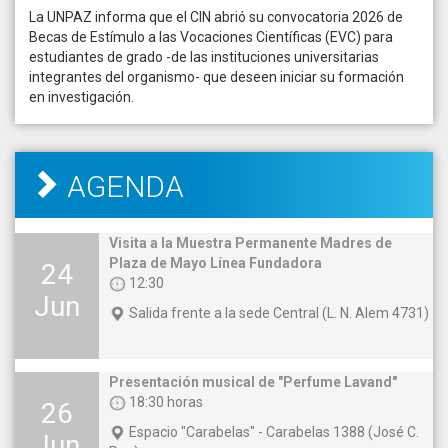
La UNPAZ informa que el CIN abrió su convocatoria 2026 de
Becas de Estímulo a las Vocaciones Científicas (EVC) para
estudiantes de grado -de las instituciones universitarias
integrantes del organismo- que deseen iniciar su formación
en investigación.
AGENDA
Visita a la Muestra Permanente Madres de
Plaza de Mayo Línea Fundadora
24
12:30
Jun
Salida frente a la sede Central (L. N. Alem 4731)
Presentación musical de "Perfume Lavand"
18:30 horas
26
Espacio "Carabelas" - Carabelas 1388 (José C.
Jun