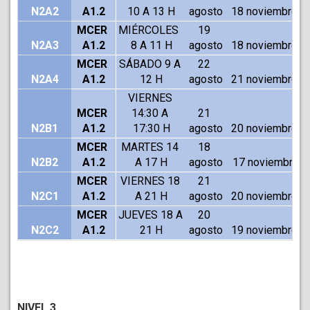
N2A2
A1.2
10 A 13 H
agosto
18 noviembre
MCER 
MIÉRCOLES 
19 
N2A3
A1.2
8 A 11 H
agosto
18 noviembre
MCER 
SÁBADO 9 A 
22 
N2A4
A1.2
12 H
agosto
21 noviembre
VIERNES 
MCER 
14:30 A 
21 
N2B1
A1.2
17:30 H
agosto
20 noviembre
MCER 
MARTES 14 
18 
N2B2
A1.2
A 17 H
agosto
 17 noviembre
MCER 
VIERNES 18 
21 
N2C1
A1.2
A 21 H
agosto
20 noviembre
MCER 
JUEVES 18 A 
20 
N2C2
A1.2
21 H
agosto
19 noviembre
NIVEL 3