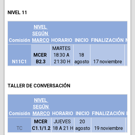
NIVEL 11
NIVEL 
SEGÚN 
Comisión
MARCO
HORARIO
INICIO
FINALIZACIÓN
MOD
MARTES 
MCER 
18:30 A 
18 
N11C1
B2.3
21:30 H
agosto
17 noviembre
V
TALLER DE CONVERSACIÓN
NIVEL 
SEGÚN 
Comisión
MARCO
HORARIO
INICIO
FINALIZACIÓN
MO
MCER 
JUEVES 
20 
TC
C1.1/1.2
18 A 21 H
agosto
19 noviembre
V