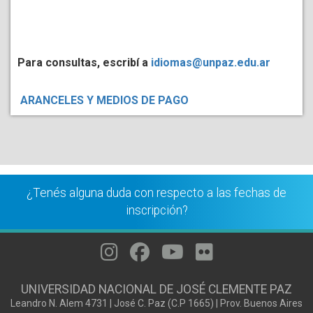
Para consultas, escribí a
idiomas@unpaz.edu.ar
ARANCELES Y MEDIOS DE PAGO
¿Tenés alguna duda con respecto a las fechas de
inscripción?
UNIVERSIDAD NACIONAL DE JOSÉ CLEMENTE PAZ
Leandro N. Alem 4731 | José C. Paz (C.P 1665) | Prov. Buenos Aires