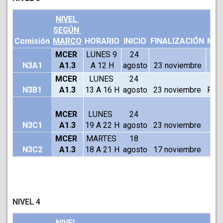
NIVEL 
SEGÚN 
Comisión
MARCO
HORARIO
INICIO
FINALIZACIÓN
MOD
MCER 
LUNES 9 
24 
N3A1
A1.3
A 12 H
agosto
23 noviembre
V
MCER 
LUNES 
24 
N3B1
A1.3
13 A 16 H
agosto
23 noviembre
PRE
MCER 
LUNES  
24 
N3C1
A1.3
19 A 22 H
agosto
23 noviembre
V
MCER 
MARTES 
18 
N3C2
A1.3
18 A 21 H
agosto
17 noviembre
V
NIVEL 4
NIVEL 