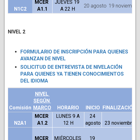
MCER 
JUEVES 19 
20 agosto
19 noviembre
N1C2
A1.1
A 22 H
NIVEL 2
FORMULARIO DE INSCRIPCIÓN PARA QUIENES
AVANZAN DE NIVEL
SOLICITUD DE ENTREVISTA DE NIVELACIÓN
PARA QUIENES YA TIENEN CONOCIMIENTOS
DEL IDIOMA
NIVEL 
SEGÚN 
Comisión
MARCO
HORARIO
INICIO
FINALIZACIÓN
MCER 
LUNES 9 A 
24 
N2A1
A1.2
12 H
agosto
23 noviembre
MCER 
MIÉRCOLES 
19 