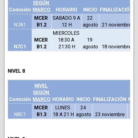
SEGÚN 
Comisión
MARCO
HORARIO
INICIO
FINALIZACIÓN
MCER 
SABADO 9 A 
22 
N7A1
B1.2
12 H
agosto
21 noviembre
MIERCOLES 
MCER 
18:30 A 
19 
N7C1
B1.2
21:30 H
agosto
18 noviembre
NIVEL 8
NIVEL 
SEGÚN 
Comisión
MARCO
HORARIO
INICIO
FINALIZACIÓN
MOD
MCER 
LUNES 
24 
N8C1
B1.3
18 A 21 H
agosto
23 noviembre
V