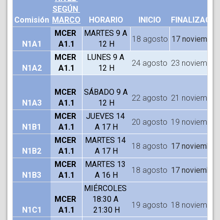
SEGÚN 
Comisión
MARCO
HORARIO
INICIO
FINALIZACIÓ
MCER 
MARTES 9 A 
18 agosto
17 noviembre
N1A1
A1.1
12 H
MCER 
LUNES 9 A 
24 agosto
23 noviembre
N1A2
A1.1
12 H
MCER 
SÁBADO 9 A 
22 agosto
21 noviembre
N1A3
A1.1
12 H
MCER 
JUEVES 14 
20 agosto
19 noviembre
N1B1
A1.1
A 17 H
MCER 
MARTES 14 
18 agosto
17 noviembre
N1B2
A1.1
A 17 H
MCER 
MARTES 13 
18 agosto
17 noviembre
N1B3
A1.1
A 16 H
MIÉRCOLES 
MCER 
18:30 A 
19 agosto
18 noviembre
N1C1
A1.1
21:30 H