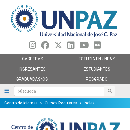
Pasar
al
contenido
principal
CARRERAS
ESTUDIÁ EN UNPAZ
INGRESANTES
ESTUDIANTES
GRADUADAS/OS
POSGRADO
búsqueda
búsqueda
Centro de idiomas
Cursos Regulares
Ingles