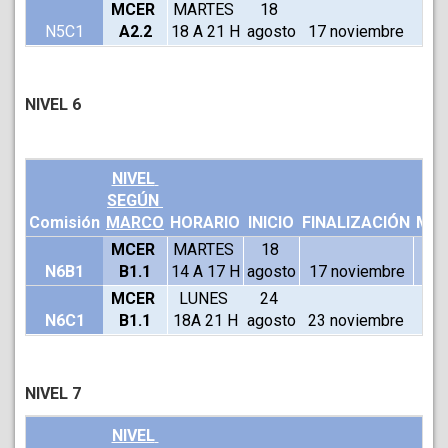
MCER 
MARTES 
18 
N5C1
A2.2
18 A 21 H
agosto
17 noviembre
V
NIVEL 6
NIVEL 
SEGÚN 
Comisión
MARCO
HORARIO
INICIO
FINALIZACIÓN
MOD
MCER 
MARTES 
18 
N6B1
B1.1
14 A 17 H
agosto
17 noviembre
V
MCER 
LUNES 
24 
N6C1
B1.1
18A 21 H
agosto
23 noviembre
V
NIVEL 7
NIVEL 