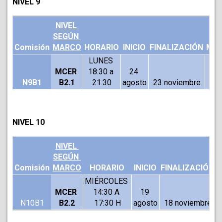
NIVEL 9
NIVEL 
SEGÚN 
Comisión
MARCO
HORARIO
INICIO
FINALIZACIÓN
MOD
LUNES 
MCER 
18:30 a 
24 
N9B1
B2.1
21:30
agosto
23 noviembre
V
NIVEL 10
NIVEL 
SEGÚN 
Comisión
MARCO
HORARIO
INICIO
FINALIZACIÓN
MIÉRCOLES 
MCER 
14:30 A 
19 
N10B1
B2.2
17:30 H
agosto
18 noviembre