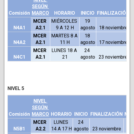
SEGÚN 
Comisión
MARCO
HORARIO
INICIO
FINALIZACIÓN
MCER 
MIÉRCOLES 
19 
N4A1
A2.1
9 A 12 H
agosto
18 noviembre
MCER 
MARTES 8 A 
18 
N4A2
A2.1
11 H
agosto
17 noviembre
MCER 
LUNES 18 A 
24 
N4C1
A2.1
21
agosto
23 noviembre
NIVEL 5
NIVEL 
SEGÚN 
Comisión
MARCO
HORARIO
INICIO
FINALIZACIÓN
MOD
MCER 
LUNES 
24 
N5B1
A2.2
14 A 17 H
agosto
23 noviembre
V