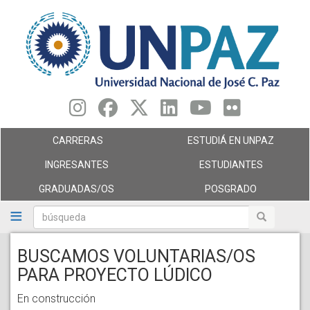
Pasar
al
contenido
principal
CARRERAS
ESTUDIÁ EN UNPAZ
INGRESANTES
ESTUDIANTES
GRADUADAS/OS
POSGRADO
búsqueda
búsqueda
BUSCAMOS VOLUNTARIAS/OS
PARA PROYECTO LÚDICO
En construcción