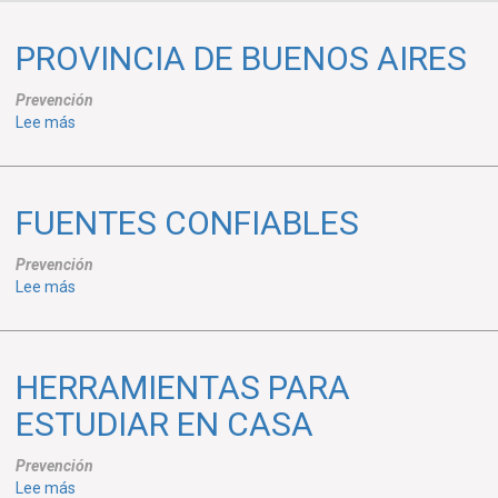
PROVINCIA DE BUENOS AIRES
Prevención
sobre
Lee más
PROVINCIA
DE
BUENOS
FUENTES CONFIABLES
AIRES
Prevención
sobre
Lee más
FUENTES
CONFIABLES
HERRAMIENTAS PARA
ESTUDIAR EN CASA
Prevención
sobre
Lee más