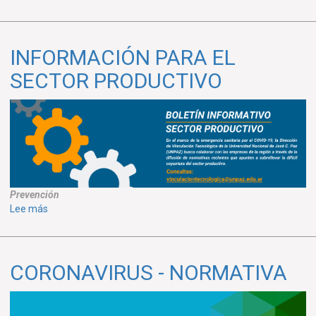
HERRAMIENTAS PARA
ESTUDIAR
EN
INFORMACIÓN PARA EL
CASA
SECTOR PRODUCTIVO
Prevención
sobre
Lee más
INFORMACIÓN
PARA
EL
CORONAVIRUS - NORMATIVA
SECTOR
PRODUCTIVO