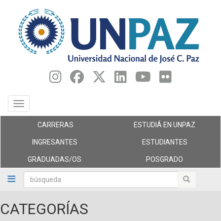
Pasar
al
contenido
principal
Toggle navigation
CARRERAS
ESTUDIÁ EN UNPAZ
INGRESANTES
ESTUDIANTES
GRADUADAS/OS
POSGRADO
búsqueda
búsqueda
CATEGORÍAS