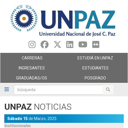
Pasar
al
contenido
principal
CARRERAS
ESTUDIÁ EN UNPAZ
INGRESANTES
ESTUDIANTES
GRADUADAS/OS
POSGRADO
búsqueda
búsqueda
UNPAZ
NOTICIAS
Sábado 15
de
Marzo,
2025
Institucionales