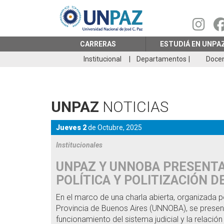
Pasar
al
contenido
principal
CARRERAS
ESTUDIÁ EN UNPA
Institucional
Departamentos
Doce
UNPAZ
NOTICIAS
Jueves 2
de
Octubre,
2025
Institucionales
UNPAZ Y UNNOBA PRESENTAR
POLÍTICA Y POLITIZACIÓN DE
En el marco de una charla abierta, organizada p
Provincia de Buenos Aires (UNNOBA), se prese
funcionamiento del sistema judicial y la relación en