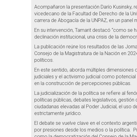
Acompañaron la presentación Darío Kusinsky, re
vicedecano de la Facultad de Derecho de la Uni
carrera de Abogacía de la UNPAZ, en un panel m
En su intervención, Tamarit destacó “como se ha n
declinación institucional, una crisis de la demo
La publicación reúne los resultados de las Jorna
Consejo de la Magistratura de la Nación en 2024
políticos.
En este sentido, aborda múltiples dimensiones de
judiciales y el activismo judicial como potenci
en la construcción de percepciones públicas.
La judicialización de la política se refiere al 
políticas públicas, debates legislativos, gestió
ciudadanas elevadas al Poder Judicial, el uso del 
estrictamente jurídico.
El debate se vuelve clave en el contexto argenti
por presiones desde los medios o la política. P
como la democratización del Consejo de la Magist