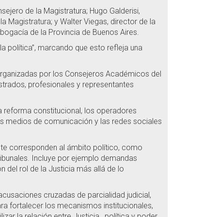
ejero de la Magistratura; Hugo Galderisi,
Magistratura; y Walter Viegas, director de la
bogacía de la Provincia de Buenos Aires.
 la política”, marcando que esto refleja una
”, organizadas por los Consejeros Académicos del
istrados, profesionales y representantes
 la reforma constitucional, los operadores
 los medios de comunicación y las redes sociales
ente corresponden al ámbito político, como
 tribunales. Incluye por ejemplo demandas
n del rol de la Justicia más allá de lo
acusaciones cruzadas de parcialidad judicial,
ra fortalecer los mecanismos institucionales,
zar la relación entre Justicia, política y poder.