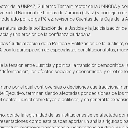
ctor de la UNPAZ; Guillermo Tamarit, rector de la UNNOBA y cons
versidad Nacional de Lomas de Zamora (UNLZ) y consejero de la 
oderado por Jorge Pérez, revisor de Cuentas de la Caja de la A
aturalizado la politización de la Justicia y la judicialización de
cracia y una erosión de la confianza ciudadana.
das “Judicialización de la Política y Politización de la Justicia
, con la participación de especialistas constitucionalistas, mag
 la tensión entre Justicia y política: la transición democrática,
al “deformación”, los efectos sociales y económicos, y el rol de
fenómeno por el cual controversias o decisiones que tradicionalm
n del Ejecutivo, terminan siendo afectadas por decisiones de los
control judicial sobre leyes o políticas, y en general la expansió
no, donde la legitimidad de las instituciones se ve afectada por 
resentaciones como esta buscan aportar un análisis riguroso pa
ratura, promover transparencia, independencia judicial y visibili