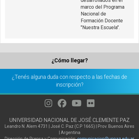
desarrollados en el
marco del Programa
Nacional de
Formación Docente
"Nuestra Escuela".
¿Cómo llegar?
¿Tenés alguna duda con respecto a las fechas de
inscripción?
UNIVERSIDAD NACIONAL DE JOSÉ CLEMENTE PAZ
Leandro N. Alem 4731 | José C. Paz (C.P 1665) | Prov. Buenos Aires
| Argentina
Dirección de Prensa y Comunicación:
comunicacion@unpaz.edu.ar