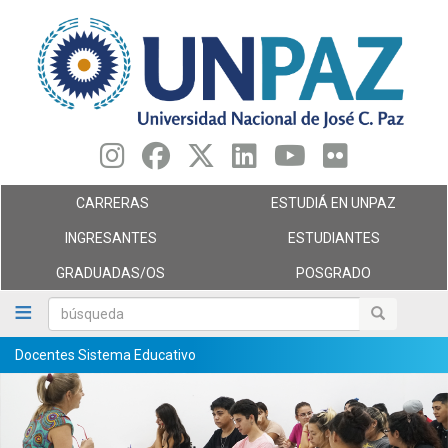
Pasar
al
contenido
principal
CARRERAS
ESTUDIÁ EN UNPAZ
INGRESANTES
ESTUDIANTES
GRADUADAS/OS
POSGRADO
búsqueda
búsqueda
Docentes Sistema Educativo