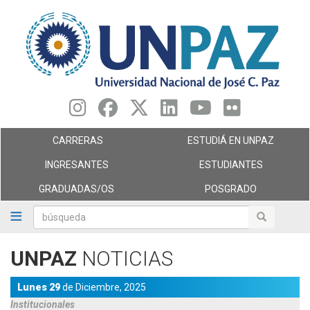
Pasar
al
contenido
principal
CARRERAS
ESTUDIÁ EN UNPAZ
INGRESANTES
ESTUDIANTES
GRADUADAS/OS
POSGRADO
búsqueda
búsqueda
UNPAZ
NOTICIAS
Lunes 29
de
Diciembre,
2025
Institucionales