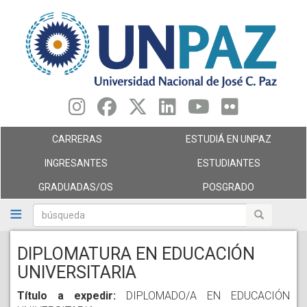
Pasar
al
contenido
principal
CARRERAS
ESTUDIÁ EN UNPAZ
INGRESANTES
ESTUDIANTES
GRADUADAS/OS
POSGRADO
búsqueda
búsqueda
DIPLOMATURA EN EDUCACIÓN
UNIVERSITARIA
Título a expedir:
DIPLOMADO/A EN EDUCACIÓN