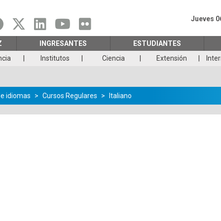
Jueves 0
Z
INGRESANTES
ESTUDIANTES
ncia
Institutos
Ciencia
Extensión
Inte
de idiomas
Cursos Regulares
Italiano