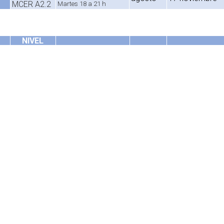
MCER A2.2
Martes 18 a 21 h
NIVEL
SEGÚN
ón
MARCO
HORARIO
INICIO
FINALIZACIÓN
21 de
20 de
MCER B1.1
noviembre
Viernes 9 a 12 h
agosto
NIVEL
SEGÚN
ón
MARCO
HORARIO
INICIO
FINALIZACIÓN
24 de
MCER B1.3
agosto
Lunes 18 a 21 h
23 de noviembre
NIVEL
SEGÚN