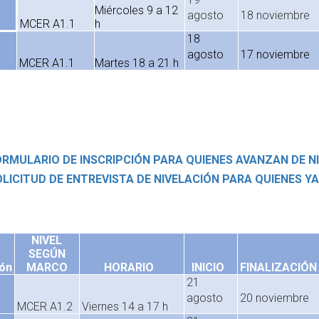
Miércoles 9 a 12
agosto
18 noviembre
MCER A1.1
h
18
agosto
17 noviembre
MCER A1.1
Martes 18 a 21 h
RMULARIO DE INSCRIPCIÓN PARA QUIENES AVANZAN DE N
LICITUD DE ENTREVISTA DE NIVELACIÓN PARA QUIENES Y
NIVEL
SEGÚN
ón
MARCO
HORARIO
INICIO
FINALIZACIÓN
21
agosto
20 noviembre
MCER A1.2
Viernes 14 a 17 h