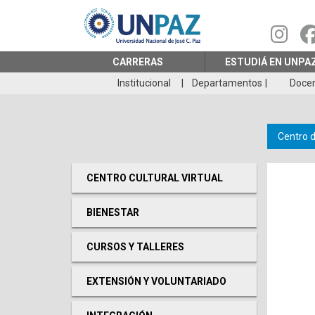
Pasar
al
contenido
principal
CARRERAS
ESTUDIÁ EN UNPA
Institucional
Departamentos
Doce
Centro 
CENTRO CULTURAL VIRTUAL
BIENESTAR
CURSOS Y TALLERES
EXTENSIÓN Y VOLUNTARIADO