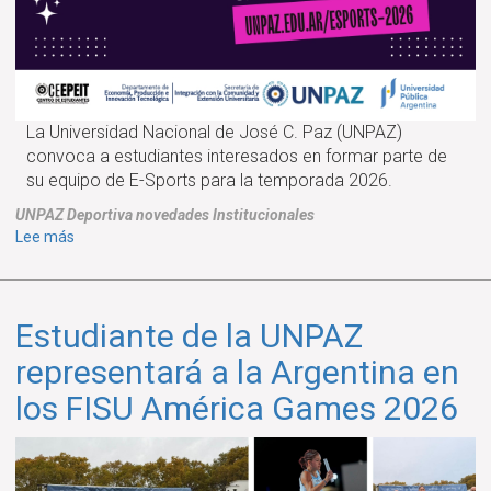
La Universidad Nacional de José C. Paz (UNPAZ)
convoca a estudiantes interesados en formar parte de
su equipo de E-Sports para la temporada 2026.
UNPAZ Deportiva novedades
Institucionales
sobre
Lee más
La
UNPAZ
abre
Estudiante de la UNPAZ
la
convocatoria
representará a la Argentina en
para
los FISU América Games 2026
integrar
su
equipo
de