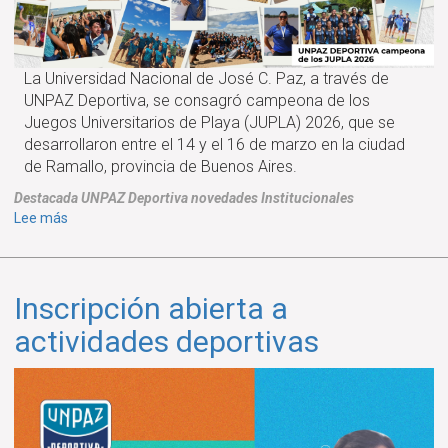
NACIONAL
DE
ATLETISMO
La Universidad Nacional de José C. Paz, a través de
UNPAZ Deportiva, se consagró campeona de los
Juegos Universitarios de Playa (JUPLA) 2026, que se
desarrollaron entre el 14 y el 16 de marzo en la ciudad
de Ramallo, provincia de Buenos Aires.
Destacada
UNPAZ Deportiva novedades
Institucionales
sobre
Lee más
UNPAZ
DEPORTIVA
se
Inscripción abierta a
coronó
campeona
actividades deportivas
de
los
JUPLA
2026