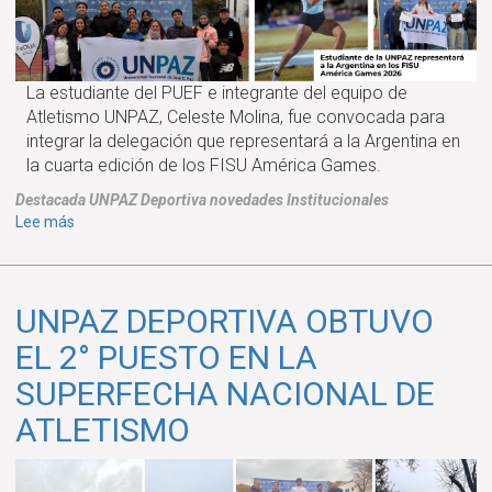
E-
Sports
La estudiante del PUEF e integrante del equipo de
Atletismo UNPAZ, Celeste Molina, fue convocada para
integrar la delegación que representará a la Argentina en
la cuarta edición de los FISU América Games.
Destacada
UNPAZ Deportiva novedades
Institucionales
sobre
Lee más
Estudiante
de
la
UNPAZ DEPORTIVA OBTUVO
UNPAZ
representará
EL 2° PUESTO EN LA
a
SUPERFECHA NACIONAL DE
la
Argentina
ATLETISMO
en
los
FISU