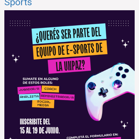
Sports
etapa
del
Torneo
Interclubes
de
Ajedrez