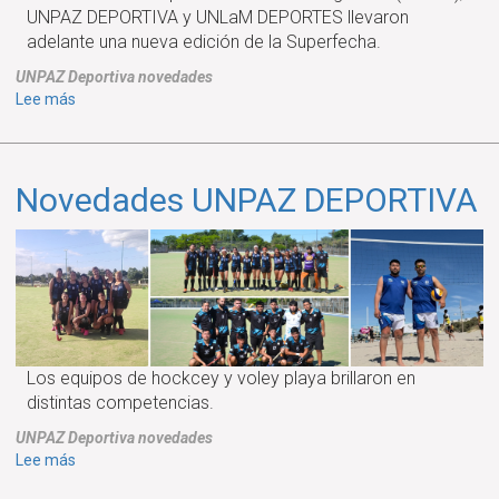
UNPAZ DEPORTIVA y UNLaM DEPORTES llevaron
adelante una nueva edición de la Superfecha.
UNPAZ Deportiva novedades
sobre
Lee más
UNPAZ
DEPORTIVA
y
Novedades UNPAZ DEPORTIVA
UNLaM
DEPORTES
protagonizaron
una
nueva
Superfecha
Los equipos de hockcey y voley playa brillaron en
distintas competencias.
UNPAZ Deportiva novedades
sobre
Lee más
Novedades