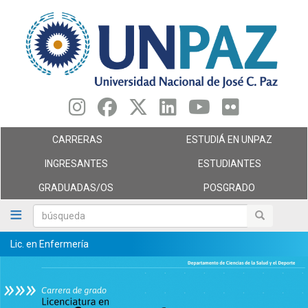
Pasar
al
contenido
principal
CARRERAS
ESTUDIÁ EN UNPAZ
INGRESANTES
ESTUDIANTES
GRADUADAS/OS
POSGRADO
búsqueda
búsqueda
Lic. en Enfermería